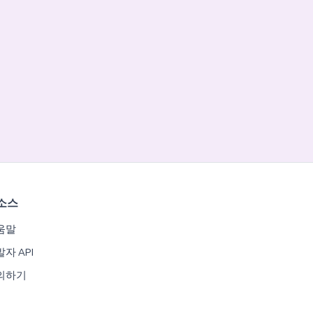
소스
움말
자 API
의하기